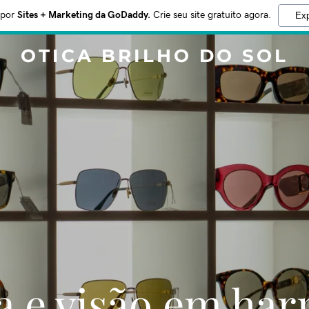
 por
Sites + Marketing da GoDaddy.
Crie seu site gratuito agora.
Exp
OTICA BRILHO DO SOL
a e visão em ha